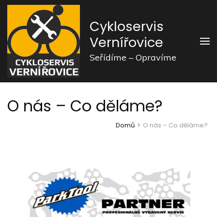
Přeskočit
na
Cykloservis
obsah
Vernířovice
(stiskněte
Seřídíme – Opravíme
Enter)
O nás – Co děláme?
Domů
>
O nás – Co děláme?