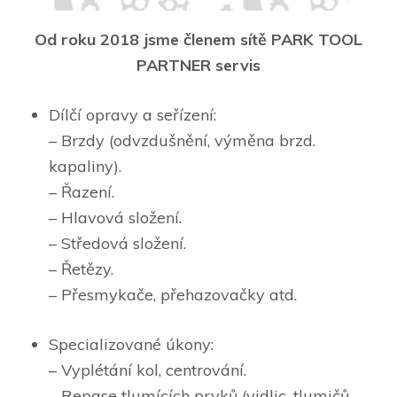
Od roku 2018 jsme členem sítě PARK TOOL
PARTNER servis
Dílčí opravy a seřízení:
– Brzdy (odvzdušnění, výměna brzd.
kapaliny).
– Řazení.
– Hlavová složení.
– Středová složení.
– Řetězy.
– Přesmykače, přehazovačky atd.
Specializované úkony:
– Vyplétání kol, centrování.
– Repase tlumících prvků (vidlic, tlumičů,